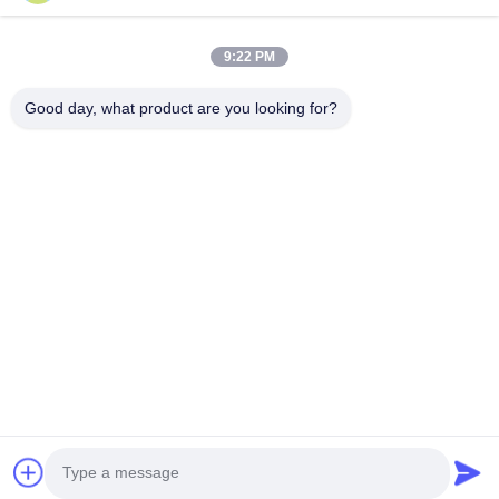
Volgende bericht
9:22 PM
General Manager John woonde de 1e Grote Bay Area Egg
Products Business Matching Conference bij
Good day, what product are you looking for?
86-028-6118-1606
Johnzhu@farmrob.com
Huis
Producten
Video's
VR-show
Over ons
Fabriekstocht
Kwaliteitscontrole
Neem contact met ons op
Nieuws
Sitemap
Privacybeleid
© 2026 Sichuan Shengxing Intelligent Technology Group Co., Ltd.. All Rights
Reserved.