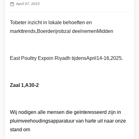
April 07, 2025
T
o
beter inzicht in lokale behoeften en
markttrends
,
Boerderijrob
zal deelnemen
Midden
East Poultry Expo
in Riyadh tijdens
April
1
4
-1
6
,2025.
Zaal 1
,
A30-2
Wij nodigen alle mensen die geïnteresseerd zijn in
pluimveehoudingsapparatuur van harte uit naar onze
stand om